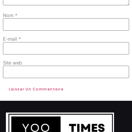
Nom
*
E-mail
*
Site web