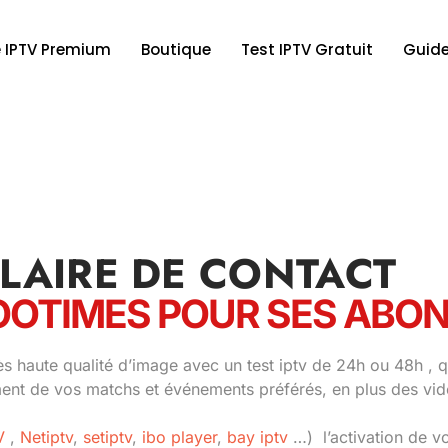
 IPTV Premium
Boutique
Test IPTV Gratuit
Guide
LAIRE DE CONTACT
OOTIMES POUR SES ABON
s haute qualité d’image avec un test iptv de 24h ou 48h , q
ement de vos matchs et événements préférés, en plus des v
V
,
Netiptv
,
setiptv
,
ibo player
,
bay iptv
…) l’activation de v