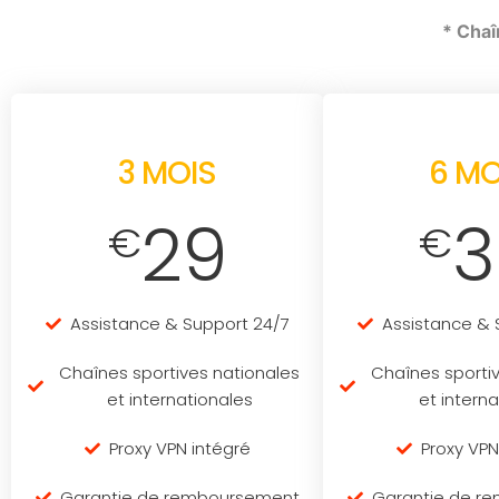
* Chaî
3 MOIS
6 MO
29
3
€
€
Assistance & Support 24/7
Assistance & 
Chaînes sportives nationales
Chaînes sporti
et internationales
et intern
Proxy VPN intégré
Proxy VPN
Garantie de remboursement
Garantie de r