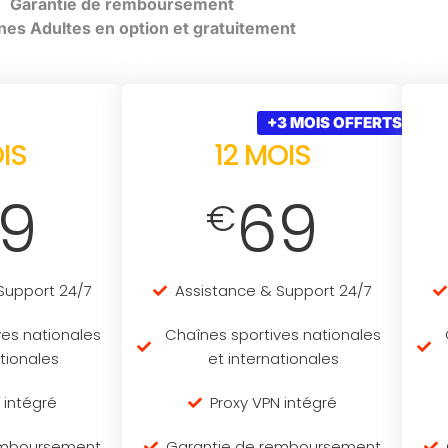
Garantie de remboursement
nes Adultes en option et gratuitement
+3 MOIS OFFERTS
IS
12 MOIS
9
69
€
Support 24/7
Assistance & Support 24/7
ves nationales
Chaînes sportives nationales
ationales
et internationales
 intégré
Proxy VPN intégré
emboursement
Garantie de remboursement