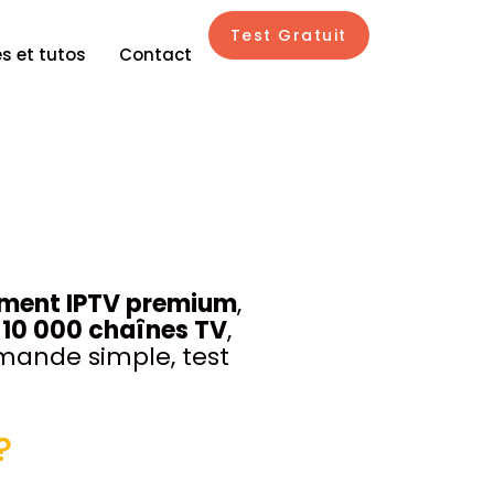
Test Gratuit
s et tutos
Contact
ment IPTV premium
,
e
10 000 chaînes TV
,
ande simple, test
?