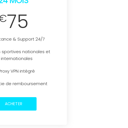
24 MOIS
75
€
tance & Support 24/7
 sportives nationales et
internationales
Proxy VPN intégré
tie de remboursement
ACHETER