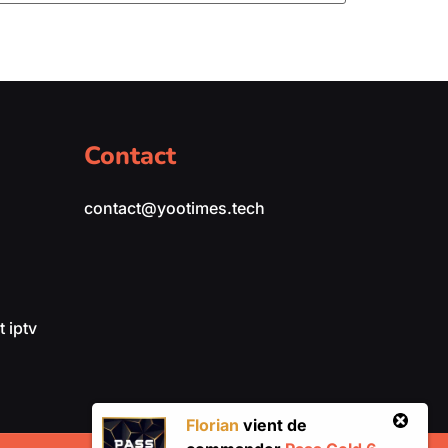
Contact
contact@yootimes.tech
 iptv
Florian
vient de