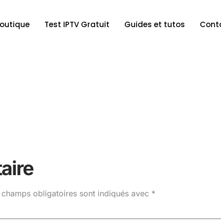
outique
Test IPTV Gratuit
Guides et tutos
Cont
aire
 champs obligatoires sont indiqués avec
*