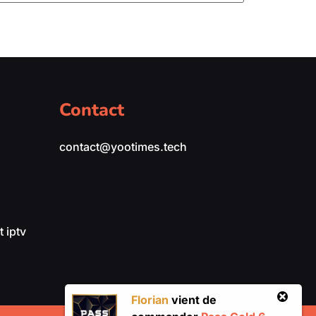
Contact
contact@yootimes.tech
 iptv
Florian
vient de