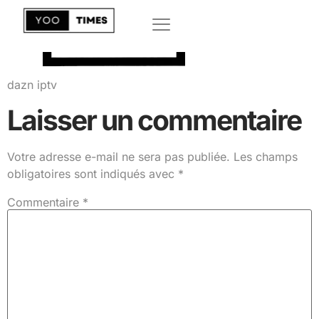
dazn iptv
Laisser un commentaire
Votre adresse e-mail ne sera pas publiée.
Les champs
obligatoires sont indiqués avec
*
Commentaire
*