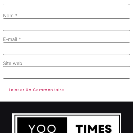
Nom
*
E-mail
*
Site web