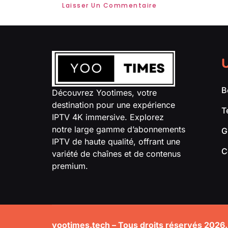
U
B
Découvrez Yootimes, votre
destination pour une expérience
T
IPTV 4K immersive. Explorez
notre large gamme d’abonnements
G
IPTV de haute qualité, offrant une
C
variété de chaînes et de contenus
premium.
yootimes.tech – Tous droits réservés 2026.