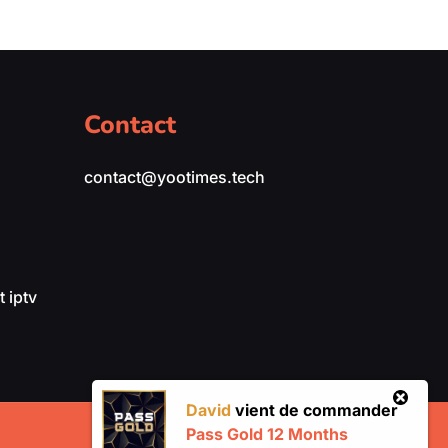
Contact
contact@yootimes.tech
 iptv
David
vient de commander
Pass Gold 12 Months