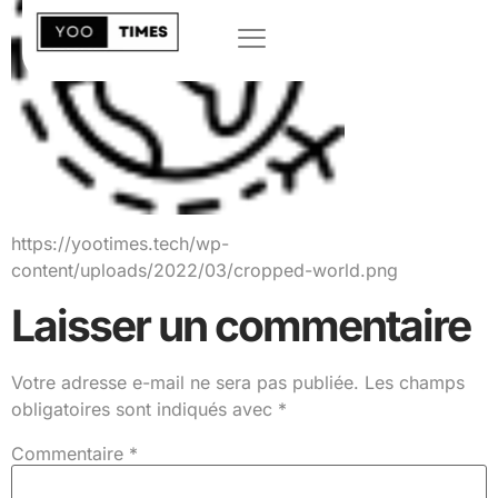
https://yootimes.tech/wp-
content/uploads/2022/03/cropped-world.png
Laisser un commentaire
Votre adresse e-mail ne sera pas publiée.
Les champs
obligatoires sont indiqués avec
*
Commentaire
*