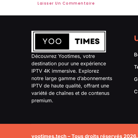
U
B
Découvrez Yootimes, votre
destination pour une expérience
T
IPTV 4K immersive. Explorez
notre large gamme d’abonnements
G
IPTV de haute qualité, offrant une
C
variété de chaînes et de contenus
premium.
yootimes.tech – Tous droits réservés 2026.