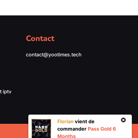
Contact
contact@yootimes.tech
 iptv
Florian
vient de
commander
Pass Gold 6
Months