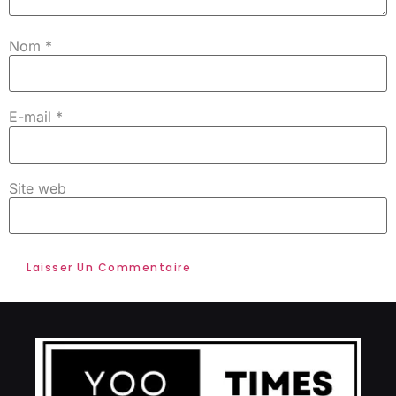
Nom
*
E-mail
*
Site web