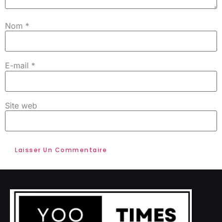
Nom
*
E-mail
*
Site web