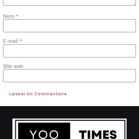
Nom
*
E-mail
*
Site web