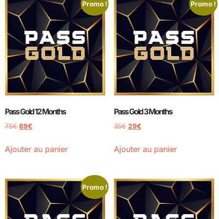
Promo !
Promo !
Pass Gold 12 Months
Pass Gold 3 Months
75
€
69
€
35
€
29
€
Ajouter au panier
Ajouter au panier
Promo !