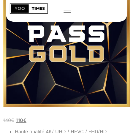
140
€
110
€
Haute qualité 4K/ UHD / HEVC / FHD/HD