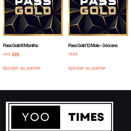
Pass Gold 6 Months
Pass Gold 12 Mois – 3 écrans
45
€
39
€
149
€
Ajouter au panier
Ajouter au panier