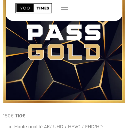
150
€
110
€
Haute qualité 4K/ UHD / HEVC / FHD/HD