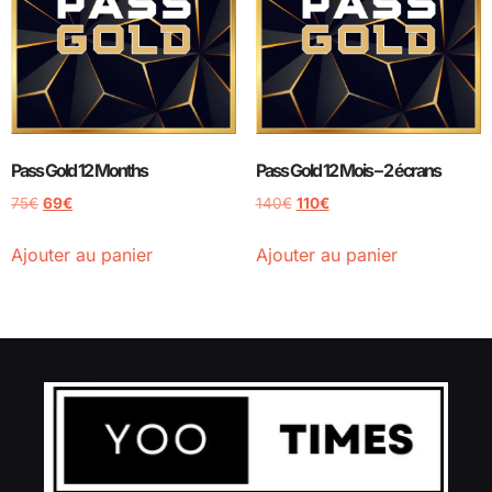
Pass Gold 12 Months
Pass Gold 12 Mois – 2 écrans
75
€
69
€
140
€
110
€
Ajouter au panier
Ajouter au panier