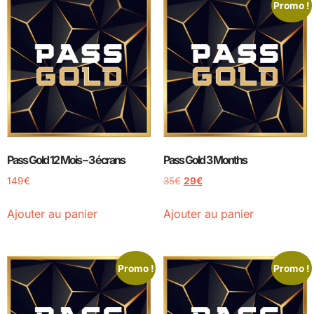
Promo !
Pass Gold 12 Mois – 3 écrans
Pass Gold 3 Months
149
€
35
€
29
€
Ajouter au panier
Ajouter au panier
Promo !
Promo !